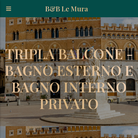
Salta al contenuto principale
B&B Le Mura
TRIPLA BALCONE -
BAGNO ESTERNO E
BAGNO INTERNO
PRIVATO