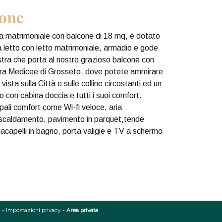
ione
a matrimoniale con balcone di 18 mq, è dotato
 letto con letto matrimoniale, armadio e gode
estra che porta al nostro grazioso balcone con
ura Medicee di Grosseto, dove potete ammirare
vista sulla Città e sulle colline circostanti ed un
 con cabina doccia e tutti i suoi comfort.
pali comfort come Wi-fi veloce, aria
iscaldamento, pavimento in parquet,tende
gacapelli in bagno, porta valigie e TV a schermo
y
-
Impostazioni privacy
-
Area privata