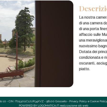
Descriz
La nostra camer
di una camera da
di una porta fin
affaccio sulle M
una meravigliosa 
nuovissimo bagno
Dotata dei princi
condizionata e r
oscuranti, asciu
piatto.
o 10 - CIN: IT053011C12UR34XVZ - 58100 Grosseto -
Privacy Policy e Cookie Polic
POWERED BY
LOGOMATICA.IT realizzazione siti web